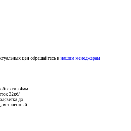
актуальных цен обращайтесь к
нашим менеджерам
й
объектив 4мм
оток 32кб/
одсветка до
, встроенный