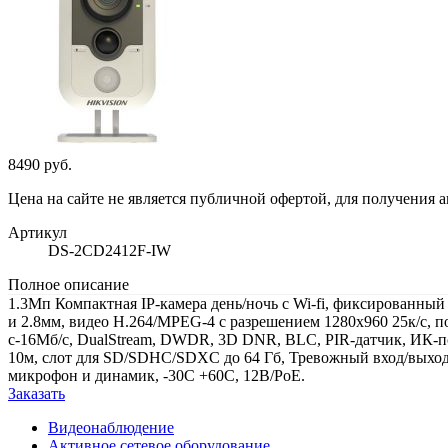
8490 руб.
Цена на сайте не является публичной офертой, для получения 
Артикул
DS-2CD2412F-IW
Полное описание
1.3Мп
Компактная IP-камера день/ночь с
Wi-fi
,
фиксированны
и 2.8мм
, видео H.264/MPEG-4 с разрешением 1280х960 25к/с, п
с-16Мб/с, DualStream, DWDR, 3D DNR, BLC,
PIR-датчик, ИК-п
10м,
слот для
SD/SDHC/SDXC до 64 Гб,
Тревожный вход/выход
микрофон и динамик, -30С +60С, 12В/PoE.
Заказать
Видеонаблюдение
Активное сетевое оборудование