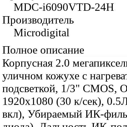
MDC-i6090VTD-24H
Производитель
Microdigital
Полное описание
Корпусная 2.0 мегапиксел
уличном кожухе с нагрев
подсветкой, 1/3" CMOS, О
1920х1080 (30 к/сек), 0.5
вкл), Убираемый ИК-филь
диода), Дальность ИК-под