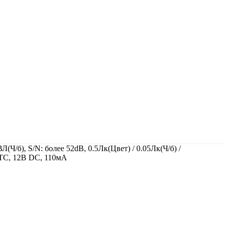
б), S/N: более 52dB, 0.5Лк(Цвет) / 0.05Лк(Ч/б) /
UTC, 12В DC, 110мА