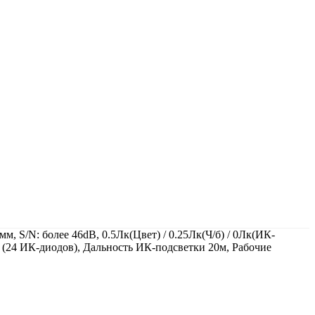
, S/N: более 46dB, 0.5Лк(Цвет) / 0.25Лк(Ч/б) / 0Лк(ИК-
(24 ИК-диодов), Дальность ИК-подсветки 20м, Рабочие