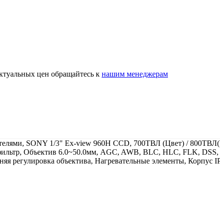
актуальных цен обращайтесь к
нашим менеджерам
лями, SONY 1/3" Ex-view 960H CCD, 700ТВЛ (Цвет) / 800ТВЛ(Ч/б)
фильтр, Объектив 6.0~50.0мм, AGC, AWB, BLC, HLC, FLK, DSS, 
няя регулировка объектива, Нагревательные элементы, Корпус I