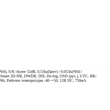
, S/N: более 52dB, 0.5Лк(Цвет) / 0.05Лк(Ч/б) /
Smart 3D-NR, DWDR, DIS, De-fog, OSD (рус.), UTC, ИК-
P66, Рабочие температуры -40~+50, 12В DC, 750мА