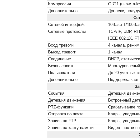
Компрессия
G.711 (u-law, a-la
Дополнительно
Дуплекс, полуду
Се
Сетевой интерфейс
10Base-T/100Bas
Сетевые протоколы
TCP/IP, UDP, R
IEEE 802.1X, FT
Вход тревоги
4 канала, режи
Выход тревоги
1 канал
Соединение
DHCP, статическ
Безопасность
Многоуровневый 
Пользователи
До 20 учетных з
Дополнительно
Поддержка карт 
За
События
Детекция движен
Детекция движения
Встроенный дете
PTZ-функции
Срабатывание по
Отправка по почте
Кадры, уведомл
Запись на FTP
Кадры, уведомл
Запись на карту памяти
Видео: постоянн