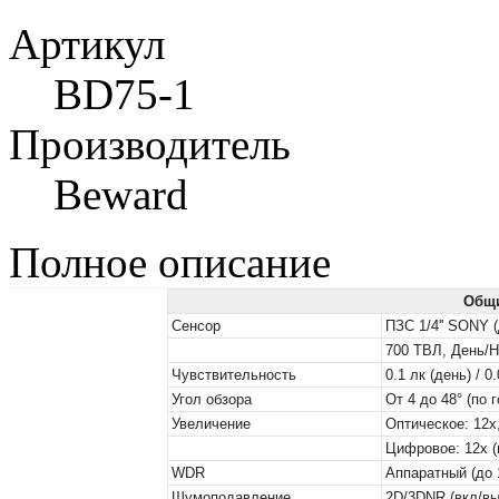
Артикул
BD75-1
Производитель
Beward
Полное описание
Общи
Сенсор
ПЗС 1/4'' SONY 
700 ТВЛ, День/
Чувствительность
0.1 лк (день) / 0
Угол обзора
От 4 до 48° (по 
Увеличение
Оптическое: 12х,
Цифровое: 12х (
WDR
Аппаратный (до 
Шумоподавление
2D/3DNR (вкл/вы