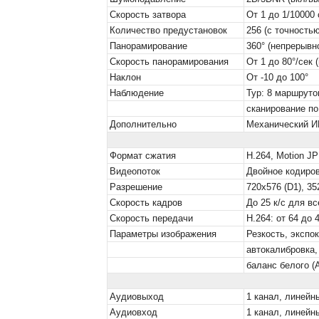
Скорость затвора
От 1 до 1/10000 
Количество предустановок
256 (с точностью
Панорамирование
360° (непрерывн
Скорость панорамирования
От 1 до 80°/сек 
Наклон
От -10 до 100°
Наблюдение
Тур: 8 маршруто
сканирование п
Дополнительно
Механический ИК
Формат сжатия
H.264, Motion J
Видеопоток
Двойное кодиров
Разрешение
720x576 (D1), 35
Скорость кадров
До 25 к/с для в
Скорость передачи
Н.264: от 64 до 
Параметры изображения
Резкость, экспо
автокалибровка,
баланс белого (
Аудиовыход
1 канал, линейн
Аудиовход
1 канал, линейн