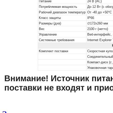
Питание
24 В (AC)
Потребляемая мощность
До 12 Вт (с обог
Рабочий диапазон температур
От -40 до +50°С
Класс защиты
IP66
Размеры (дхв)
∅172х260 мм
Вес
2100 г (нетто)
Управление
Веб-интерфейс, 
Системные требования
Internet Explore
Комплект поставки
Скоростная купо
Соединительный
Компакт-диск (с
Упаковочная тар
Внимание! Источник пита
поставки не входят и при