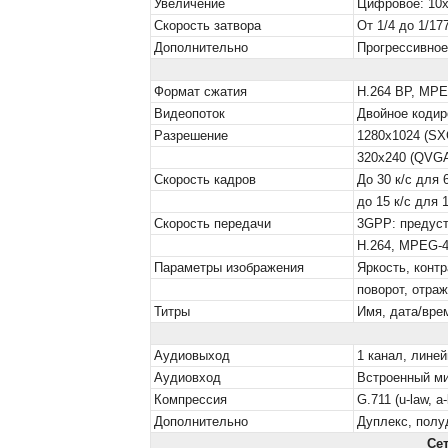
Увеличение
Цифровое: 10х
Скорость затвора
От 1/4 до 1/17
Дополнительно
Прогрессивное
Формат сжатия
H.264 BP, MPE
Видеопоток
Двойное коди
Разрешение
1280x1024 (SX
320x240 (QVGA
Скорость кадров
До 30 к/с для 
до 15 к/с для
Скорость передачи
3GPP: предуст
Н.264, MPEG-4
Параметры изображения
Яркость, конт
поворот, отраж
Титры
Имя, дата/вре
Аудиовыход
1 канал, лине
Аудиовход
Встроенный м
Компрессия
G.711 (u-law, a
Дополнительно
Дуплекс, полу
Се