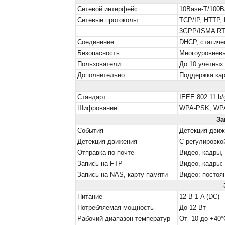
Сетевой интерфейс
10Base-T/100B
Сетевые протоколы
TCP/IP, HTTP,
3GPP/ISMA RTS
Соединение
DHCP, статиче
Безопасность
Многоуровневы
Пользователи
До 10 учетных
Дополнительно
Поддержка кар
Стандарт
IEEE 802.11 b
Шифрование
WPA-PSK, WPA
За
События
Детекция движ
Детекция движения
С регулировко
Отправка по почте
Видео, кадры,
Запись на FTP
Видео, кадры:
Запись на NAS, карту памяти
Видео: постоя
Питание
12 В 1 A (DC)
Потребляемая мощность
До 12 Вт
Рабочий диапазон температур
От -10 до +40°