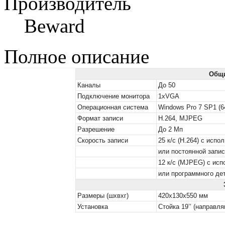
Производитель
Beward
Полное описание
Общи
Каналы
До 50
Подключение монитора
1хVGA
Операционная система
Windows Pro 7 SP1 (6
Формат записи
H.264, MJPEG
Разрешение
До 2 Мп
Скорость записи
25 к/с (H.264) с исп
или постоянной запис
12 к/с (MJPEG) с ис
или программного де
Размеры (шхвхг)
420х130х550 мм
Установка
Стойка 19’’ (направл