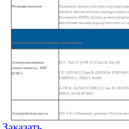
Функции вызовов
Удержание вызова (call park), переадресаци
transfer), автоматическая переадресация (cal
беспокоить (DND), группы дозвона (ring/hu
внутренние вызовы (paging/intercom), и т.д
Соответствие нормативным требованиям
Электромагнитная
FCC: Part 15 (CFR 47) Class B, Part 68
совместимость, ЭМС
CE: EN55022 Class B, EN55024, EN61000-3
(EMC)
EN60950-1, TBR21, RoHS
A-TICK: AS/NZS CISPR 22 Class B, AS/NZS
60950, AS/ACIF S002
Электробезопасность
ITU-T K.21(базовый уровень); UL(блок пит
Заказать