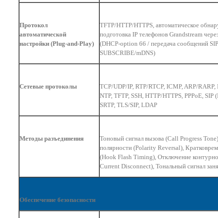
Протокол
TFTP/HTTP/HTTPS, автоматическое обнар
автоматической
подготовка IP телефонов Grandstream чере
настройки (Plug-and-Play)
(DHCP-option 66 / передача сообщений SI
SUBSCRIBE/mDNS)
Сетевые протоколы
TCP/UDP/IP, RTP/RTCP, ICMP, ARP/RARP,
NTP, TFTP, SSH, HTTP/HTTPS, PPPoE, SIP 
SRTP, TLS/SIP, LDAP
Методы разъединения
Тоновый сигнал вызова (Call Progress Tone
полярности (Polarity Reversal), Кратковр
(Hook Flash Timing), Отключение контурно
Current Disconnect), Тональный сигнал зан
Обеспечение безопасности