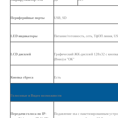
Периферийные порты
USB, SD
LED индикаторы
Питание/готовность, сеть, ТфОП линия, U
LCD дисплей
Графический ЖК-дисплей 128x32 с кноп
(Вниз) и "ОК"
Кнопка сброса
Есть
Голосовые и Видео возможности
Передачи голоса по IP-
Подавление эха с пакетизированным устр