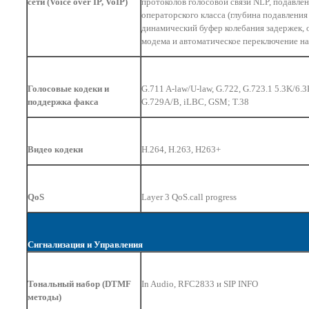
сети (Voice over IP, VoIP)
протоколов голосовой связи NLP, подавлен
операторского класса (глубина подавления 
динамический буфер колебания задержек, 
модема и автоматическое переключение на
Голосовые кодеки и
G.711 A-law/U-law, G.722, G.723.1 5.3K/6.3
поддержка факса
G.729A/B, iLBC, GSM; T.38
Видео кодеки
H.264, H.263, H263+
QoS
Layer 3 QoS.call progress
Сигнализация и Управления
Тональный набор (DTMF
In Audio, RFC2833
и
SIP INFO
методы)