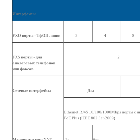
Интерфейсы
FXO порты - ТфОП линии
2
4
8
FXS порты - для
2
аналоговых телефонов
или факсов
Сетевые интерфейсы
Два
Ethernet RJ45 10/100/1000Mbps
порты
с
и
PoE Plus (IEEE 802.3at-2009)
Маршрутизатор NAT
Да
Нет