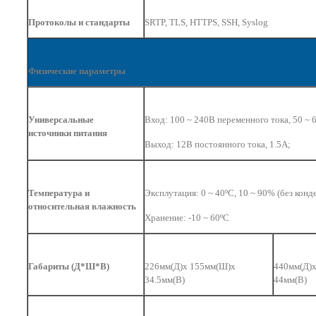
Протоколы и стандарты
SRTP, TLS, HTTPS, SSH, Syslog
Физические параметры
Универсальные
Вход: 100 ~ 240В переменного тока, 50 ~ 
источники питания
Выход: 12В постоянного тока, 1.5A;
Температура и
Эксплутация: 0 ~ 40ºC, 10 ~ 90% (без конд
относительная влажность
Хранение: -10 ~ 60ºC
Габариты (Д*Ш*В)
226мм(Д)x 155мм(Ш)x
440мм(Д)
34.5мм(В)
44мм(В)