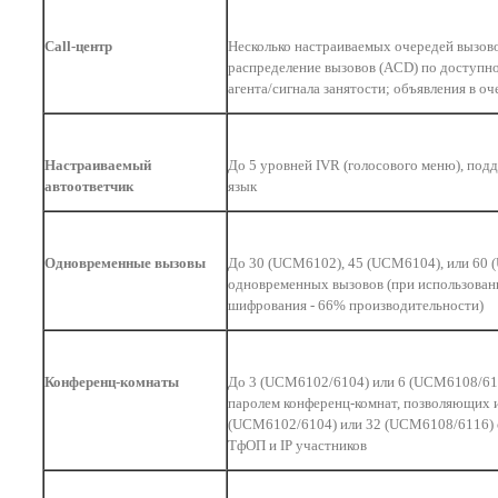
Call-центр
Несколько настраиваемых очередей вызово
распределение вызовов (ACD) по доступн
агента/сигнала занятости; объявления в о
Настраиваемый
До 5 уровней IVR (голосового меню), под
автоответчик
язык
Одновременные вызовы
До 30 (UCM6102), 45 (UCM6104), или 60
одновременных вызовов (при использова
шифрования - 66% производительности)
Конференц-комнаты
До 3 (UCM6102/6104) или 6 (UCM6108/6
паролем конференц-комнат, позволяющих 
(UCM6102/6104) или 32 (UCM6108/6116)
ТфОП и IP участников