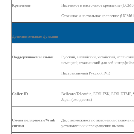
Крепление
Настенное и настольное крепление (UCM6
Стоечное и настольное крепление (UCM61
Дополнительные функции
Поддерживаемы языки
Русский, английский, китайский, испански
немецкий, итальянский для веб-интерфейса
Настраиваемый Русский IVR
Caller ID
Bellcore/Telcordia, ETSI-FSK, ETSI-DTMF, 
Japan (
ожидается
)
Смена полярности/Wink
Да, с возможностью включения/отключени
сигнал
установлении и прекращении вызова