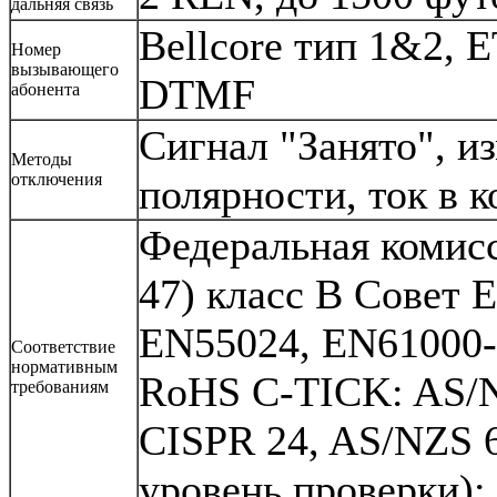
дальняя связь
Bellcore тип 1&2, E
Номер
вызывающего
DTMF
абонента
Сигнал "Занято", и
Методы
отключения
полярности, ток в к
Федеральная комис
47) класс B Совет 
EN55024, EN61000-
Соответствие
нормативным
RoHS C-TICK: AS/N
требованиям
CISPR 24, AS/NZS 
уровень проверки);