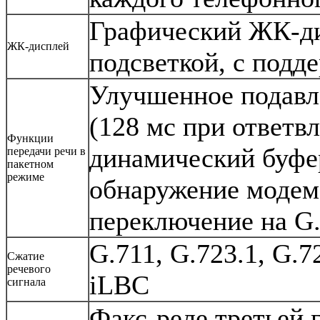
Графический ЖК-ди
ЖК-дисплей
подсветкой, с подд
Улучшенное подавле
(128 мс при ответвл
Функции
динамический буфе
передачи речи в
пакетном
режиме
обнаружение модем
переключение на G
G.711, G.723.1, G.7
Сжатие
речевого
iLBC
сигнала
Факс-реле третьей 