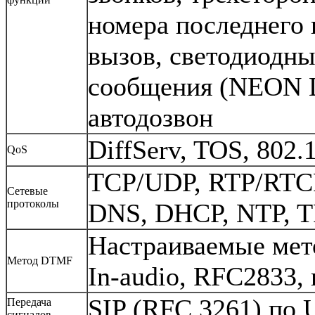
номера последнего 
вызов, светодиодн
сообщения (NEON L
автодозвон
DiffServ, TOS, 802
QoS
TCP/UDP, RTP/RTC
Сетевые
протоколы
DNS, DHCP, NTP, 
Настраиваемые мет
Метод DTMF
In-audio, RFC2833,
SIP (RFC 3261) по
Передача
сигналов