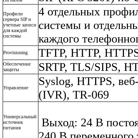
4 отдельных профил
Профили
сервера SIP и
системы и отдельны
учетные записи
для каждой
каждого телефонно
системы
TFTP, HTTP, HTTPS
Provisioning
SRTP, TLS/SIPS, HT
Обеспечение
защиты
Syslog, HTTPS, веб-
Управление
(IVR), TR-069
Универсальный
Выход: 24 В постоян
источник
питания
240 В переменного т